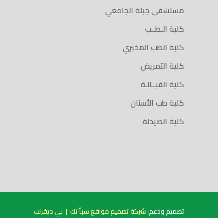
مستشفى جبلة الجامعي
كلية الـطــب
كلية الطب المخبري
كلية التمريض
كلية القبــالـة
كلية طب الأسنان
كلية الصيدلة
تصميم ودعم:
شركة تصميم مواقع سبأ تك
|
بي ديفرنت