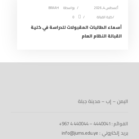
أغسطس 4, 2026
بواسطة
BRAAH
كلية القبالة
0
أسماء الطالبات المقبولات للدراسة في كلية
القبالة النظام العام
اليمن – إب – مدينة جبلة
القوائم : 4440041 – 440044 4 967+
بريد إلكتروني :
info@jums.edu.ye