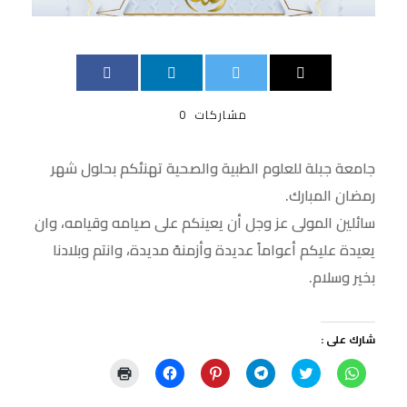
مشاركات
0
جامعة جبلة للعلوم الطبية والصحية تهنئكم بحلول شهر
رمضان المبارك.
سائلين المولى عز وجل أن يعينكم على صيامه وقيامه، وان
يعيدة عليكم أعواماً عديدة وأزمنهً مديدة، وانتم وبلادنا
بخير وسلام.
شارك على :
ا
ا
ا
ا
ا
ا
ن
ض
ن
ض
ن
ض
ق
غ
ق
غ
ق
غ
ر
ط
ر
ط
ر
ط