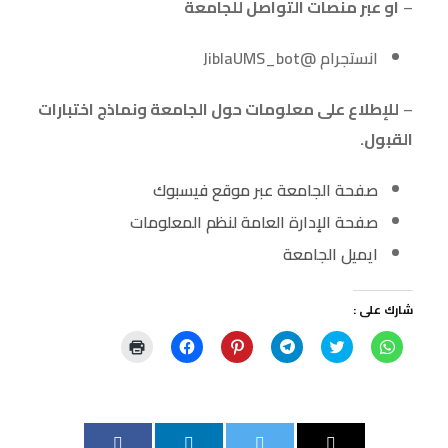
–
او عبر منصات التواصل للجامعة
انستجرام @JiblaUMS_bot
–
للإطلاع على معلومات حول الجامعة ونماذج اختبارات
القبول.
صفحة الجامعة عبر موقع فيسبوك
صفحة الإدارة العامة لنظم المعلومات
ايميل الجامعة
شارك على :
ا
ا
ا
ا
ا
ا
ن
ض
ن
ض
ن
ض
ق
غ
ق
غ
ق
غ
ر
ط
ر
ط
ر
ط
ل
ل
ل
ل
ل
ل
ل
ل
ل
ل
ل
ل
م
م
م
م
م
ط
ش
ش
ش
ش
ش
ب