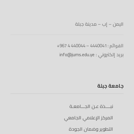
اليمن – إب – مدينة جبلة
القوائم : 4440041 – 440044 4 967+
بريد إلكتروني :
info@jums.edu.ye
جامعة جبلة
نبــــذة عـن الجـــامعـة
المركز الإعلامي الجامعي
التطوير وضمان الجودة