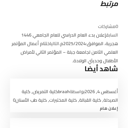
مرتبط
0
مشاركات
السابق
إعلان بدء العام الدراسي للعام الجامعي 1446
هجرية، الموافق:2025/2024م.
التالي
اختتام أعمال المؤتمر
العلمي الثامن لجامعة جبلة – المؤتمر الثاني لأمراض
الأطفال وحديثي الولادة.
شاهد أيضا
أغسطس 4, 2026
بواسطة
braah
كلية التمريض
,
كلية
الصيدلة
,
كلية القبالة
,
كلية المختبرات
,
كلية طب الأسنان
0
إعلان هام