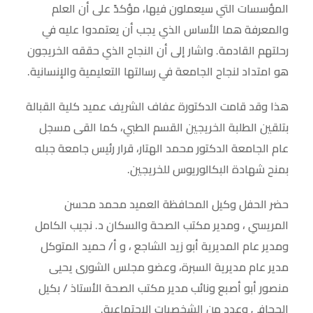
المؤسسات التي سيعملون فيها، مؤكدً على أن العلم
والمعرفة هما الأساس الذي يجب أن يعتمدوا عليه في
رحلتهم القادمة. واشار إلى أن النجاح الذي حققه الخريجون
هو امتداد لنجاح الجامعة في رسالتها التعليمية والإنسانية.
هذا وقد قامت الدكتورة عفاف الشريف عميد كلية القبالة
بتلقين الطلبة الخريجين القسم الطبي، كما القى مسجل
عام الجامعة الدكتور محمد الهتار، قرار رئيس جامعة جبله
بمنح شهادة البكالوريوس للخريجين.
حضر الحفل وكيل المحافظة العميد محمد محسن
المريسي ، ومدير مكتب الصحة والسكان د. نجيب الكامل
ومدير عام المديرية أبو زيد الشاجع ، و أ/ حميد المتوكل
مدير عام مديرية السبرة، وعضو مجلس الشورى يحيى
منصور أبو أصبع ونائب مدير مكتب الصحة الأستاذ / بكيل
الجحافي وعدد من الشخصيات الاجتماعية.