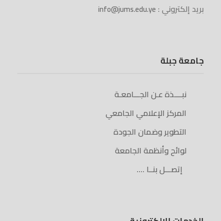
بريد إلكتروني :
info@jums.edu.ye
جامعة جبلة
نبــــذة عـن الجـــامعـة
المركز الإعلامي الجامعي
التطوير وضمان الجودة
لوائح وأنظمة الجامعة
إتصـــل بنــا ….