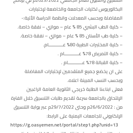
التنسيق والقبول للعام الجامعي 2023/2022م في برنامج
البكالوريوس لكليات الجامعة والخاضعة لإختبارات
المفاضلة وبحسب المعدلات وانظمة الدراسة الأتية:-
– كلية الطب البشري 85 % عام – موازي – نفقة خاصة.
– كلية طب الأسنان 85 % عام – موازي – نفقة خاصة.
– كلية المختبرات الطبية 80% عــــــــــــام.
– كلية التمريض 78% عــــــــــــام .
– كلية القبالة 78% عــــــــــــام .
على ان يخضع جميع المتقدمين لإختبارات المفاضلة
وبحسب النسب المبينة اعلاه.
فعلى ابناءنا الطلبة خريجي الثانوية العامة الراغبين
الإلتحاق بالجامعة سرعة تقديم طلبات التنسيق خلال الفترة
من : 26/6/2022م وحتى 29/7/2022م عبر بوابة التنسيق
الإلكتروني للجامعات اليمنية على الرابط:
https://g.oasyemen.net/portal/step1.php?unid=13