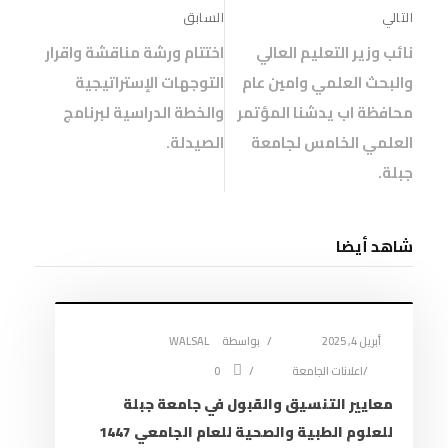
ي
)
ي
د
ة
التالي
السابق
د
د
ي
)
ة
ة
د
)
)
ة
نائب وزير التعليم العالي
اختتام ورشة مناقشة واقرار
)
والبحث العلمي وامين عام
التوجهات الإستراتيجية
محافظة اب يدشنا المؤتمر
والخطة الدراسية لبرنامج
العلمي الخامس لجامعة
الصيدلة.
جبلة.
شاهد أيضا
أبريل 4, 2025
بواسطة
WALSAL
اعلانات الجامعة
0
معايير التنسيق والقبول في جامعة جبلة
للعلوم الطبية والصحية للعام الجامعي 1447