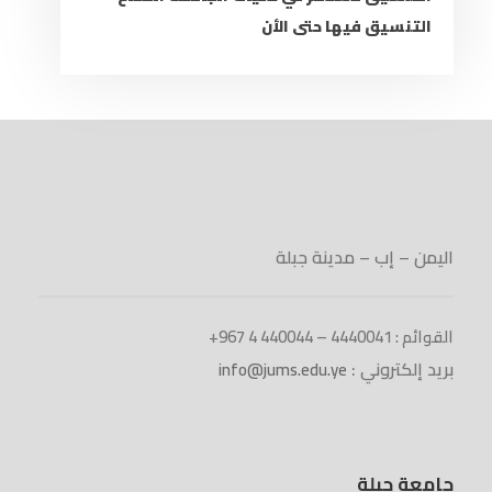
التنسيق فيها حتى الأن
اليمن – إب – مدينة جبلة
القوائم : 4440041 – 440044 4 967+
بريد إلكتروني :
info@jums.edu.ye
جامعة جبلة