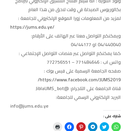
ونود التنوية : انه سيتم افتتاح التنسيق الإلكتروني لبرنامج
بكالوريوس الصيدلة في وقت لاحق من هذا العام
لمزيد من المعلومات زورا الموقع الإلكتروني للجامعة :
https://jums.edu.ye/
ويمكنكم التواصل معنا عبر الهاتف على الأرقام:
04/440040 او 04/44177
كما يمكنكم التواصل عبر منصات التواصل الإجتماعي :
واتس اب : 771484646 – 772756551
صفحه الجامعة الرسمية على فيس بوك :
https://www.facebook.com/JUMS2019/
قناة الجامعة على التلجرام: @JiblaUMS_bot
البريد الإلكتروني الرسمي للجامعة:
info@jums.edu.ye
شارك على :
ا
ا
ا
ا
ا
ا
ن
ض
ن
ض
ن
ض