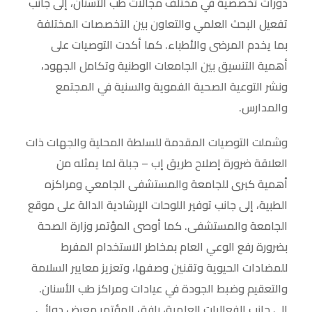
دورات تخصصية في مختلف مجالات طب الأسنان، إلى جانب
تفعيل البحث العلمي والتعاون بين التخصصات المختلفة
بما يخدم المرضى والأطباء. كما أكدت التوصيات على
أهمية التنسيق بين الجامعات الوطنية وتكامل الجهود،
ونشر التوعية الصحية الفموية والسنية في المجتمع
والمدارس.
وشملت التوصيات المقدمة للسلطة المحلية والجهات ذات
العلاقة ضرورة إصلاح طريق إب – جبلة لما يمثله من
أهمية كبرى للجامعة والمستشفى الجامعي ومراكزه
الطبية، إلى جانب توفير اللوحات الإرشادية الدالة على موقع
الجامعة والمستشفى. كما أوصى المؤتمر وزارة الصحة
بضرورة رفع الوعي العام بمخاطر الاستخدام المفرط
للمضادات الحيوية وتقنين وصفها، وتعزيز معايير السلامة
والتعقيم وضبط الجودة في عيادات ومراكز طب الأسنان.
إلى جانب الفعاليات العلمية، رافق المؤتمر معرض دوائي