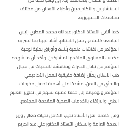
الصحة والسكان بمحافظة إب، إلى جانب نخبة من
الاستشاريين والأكاديميين وأطباء الأسنان من مختلف
محافظات الجمهورية.
كما ألقى الأستاذ الدكتور عبدالله محمد المطري رئيس
الجامعة كلمة في حفل الاختتام، أشاد فيها بما تميز به
المؤتمر من نقاشات علمية بنّاءة وأوراق بحثية نوعية
عكست المستوى المتقدم للمشاركين. وأكد أن ما شهده
المؤتمر من تبادل للخبرات ومناقشة للتحديات في مجال
طب الأسنان يمثّل إضافة حقيقية للعمل الأكاديمي
والبحثي في اليمن، مشددًا على أهمية تحويل مخرجات
المؤتمر وتوصياته إلى خطط عملية تسهم في تطوير التعليم
الطبي والارتقاء بالخدمات الصحية المقدمة للمجتمع.
وفي كلمته، نقل الأستاذ نجيب الكامل تحيات معالي وزير
الصحة العامة والسكان الأستاذ الدكتور علي عبدالكريم