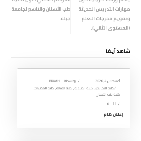
ف
ا
ف
ح
ن
)
ي
ف
ي
ف
ا
مهارات التدريس الحديثة
طب الأسنان والتاسع لجامعة
ن
ذ
ن
ي
ف
ا
ة
ا
ن
ذ
وتقويم مخرجات التعلم
جبلة.
ف
ج
ف
ا
ة
ذ
د
ذ
ف
ج
ة
ي
ة
ذ
د
(المستوى الثاني).
ج
د
ج
ة
ي
د
ة
د
ج
د
ي
)
ي
د
ة
د
د
ي
)
ة
ة
د
شاهد أيضا
)
)
ة
)
أغسطس 4, 2026
بواسطة
BRAAH
كلية التمريض
,
كلية الصيدلة
,
كلية القبالة
,
كلية المختبرات
,
كلية طب الأسنان
0
إعلان هام