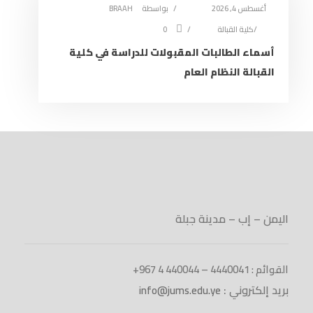
أغسطس 4, 2026
بواسطة
BRAAH
كلية القبالة
0
أسماء الطالبات المقبولات للدراسة في كلية
القبالة النظام العام
اليمن – إب – مدينة جبلة
القوائم : 4440041 – 440044 4 967+
بريد إلكتروني :
info@jums.edu.ye