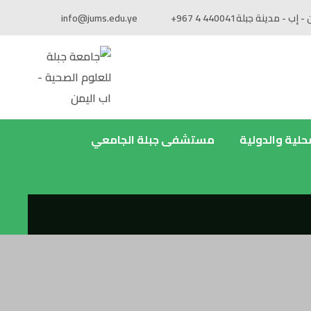
 - إب - مدينة جبلة
+967 4 440041
info@jums.edu.ye
محلية والدولية
مستشفى جبلة الجامعي