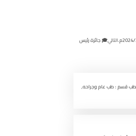
الكليات والمراكز
التالي
🎓 جائزة رئيس
مستشفى جبلة الجامعي
كلية الـطــب
كلية الطب المخبري
لطب قسم : طب عام وجراحه
,
كلية التمريض
كلية القبــالـة
كلية طب الأسنان
كلية الصيدلة