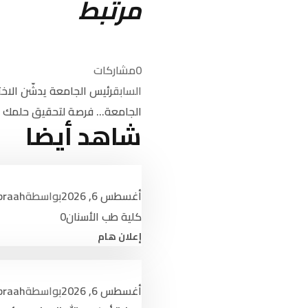
مرتبط
0
مشاركات
جامعة جبلة
السابق
رئيس الجامعة يدشّن الاختبارا
الجامعة… فرصة لتحقيق حلمك
اليمن – إب – مدينة جبلة
شاهد أيضا
نبــــذة
المركز 
القوائم : 4440041 – 440044 4 967+
التطوير
بريد إلكتروني :
info@jums.edu.ye
أغسطس 6, 2026
بواسطة
braah
لوائح و
كلية طب الأسنان
0
إتصـــل 
إعلان هام
أغسطس 6, 2026
بواسطة
braah