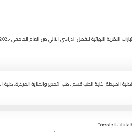
الخدمات الإلكترونية
ت النظرية النهائية للفصل الدراسي الثاني من العام الجامعي 2024/2025م.
 عـن الجـــامعـة
المكتبة الإلكترونية
الإعلامي الجامعي
نظام المكتبات
 وضمان الجودة
نظام التعليم عن بعد
كلية الصيدلة
,
كلية الطب قسم : طب التخدير والعناية المركزة
,
كلية ا
أنظمة الجامعة
الإذاعــة الإلكترونية
بنــا ….
بوابة الطالب الجامعية
بوابة التنسيق الالكتروني
بريد الموظفين
اعلانات الجامعة
0