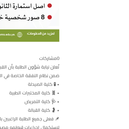
0
مشاركات
تُعلن نيابة شؤون الطلبة بأن الق
ضمن نظام النفقة الخاصة في الك
• 🧪 كلية الصيدلة
• 🧬 كلية المختبرات الطبية
• 🩺 كلية التمريض
• 🤰 كلية القبالة
📌 فعلى جميع الطلبة الراغبين ب
لإستكمال اجراءات قبولهم مصطح