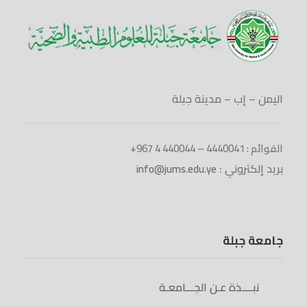
اليمن – إب – مدينة جبلة
القوائم : 4440041 – 440044 4 967+
بريد إلكتروني :
info@jums.edu.ye
جامعة جبلة
نبــــذة عـن الجـــامعـة