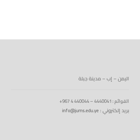
اليمن – إب – مدينة جبلة
القوائم : 4440041 – 440044 4 967+
بريد إلكتروني :
info@jums.edu.ye