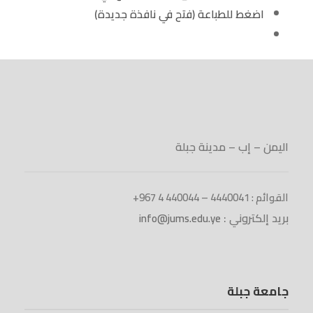
اضغط للطباعة (فتح في نافذة جديدة)
اليمن – إب – مدينة جبلة
القوائم : 4440041 – 440044 4 967+
بريد إلكتروني :
info@jums.edu.ye
جامعة جبلة