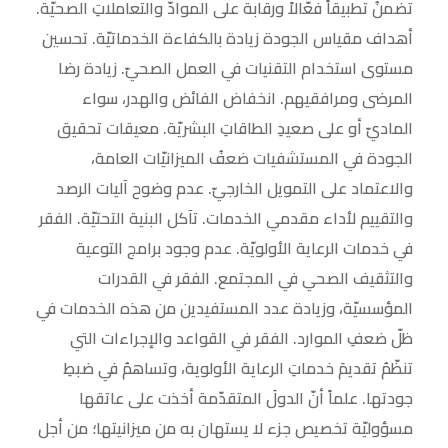
تضمنُ تطبيقاً فعّالاً ورقابة على الموادّ والتعاملاتِ الصحيّة.
أهداف مقياس الجودة زيادة بالكفاءة الخدماتيّة. تحسين
مستوى استخدام التقنيات في العمل الصحيّ. زيادة رضا
المرضى ومرافقيهم. انخفاض الفائض والهدر، سواء
الماديّ أو على صعيدِ الطاقاتِ البشريّة. معيقات تحقيق
الجودة في المستشفيات ضعفُ الميزانيّات العامة،
والاعتماد على التمويل الخارجيّ. عدم وضوح آليات الرصد
والتقييم لأداء مقدمي الخدمات. تآكل البنية التحتيّة. الفقر
في خدمات الرعاية الأولويّة. عدم وجود برامج التوعية
والتثقيف الصحي في المجتمع. الفقر في القدرات
المؤسسيّة، وزيادة عدد المستفيدين من هذه الخدمات في
ظلّ ضعفِ الموارد. الفقر في القواعد والإجراءات التي
تنظّمُ تقديمَ خدماتِ الرعاية الأولوية، وتساهمُ في ضبطِ
جودتها. علماً أنّ الدولَ المتقدّمة أخذت على عاتقها
مسؤوليّة تخصيص جزء لا يستهان به من ميزانيتها؛ من أجل