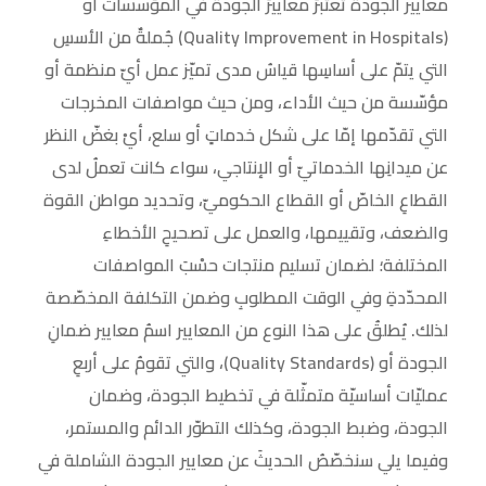
معايير الجودة تعتبرُ معاييرُ الجودة في المؤسسات أو
(Quality Improvement in Hospitals) جُملةٌ من الأسسِ
التي يتمّ على أساسِها قياسُ مدى تميّز عمل أيّ منظمة أو
مؤسّسة من حيث الأداء، ومن حيث مواصفات المخرجات
التي تقدّمها إمّا على شكل خدماتٍ أو سلع، أيْ بغضّ النظر
عن ميدانِها الخدماتيّ أو الإنتاجي، سواء كانت تعملُ لدى
القطاعِ الخاصّ أو القطاع الحكوميّ، وتحديد مواطن القوة
والضعف، وتقييمها، والعمل على تصحيحِ الأخطاءِ
المختلفة؛ لضمان تسليم منتجات حسْبَ المواصفات
المحدّدةِ وفي الوقت المطلوبِ وضمن التكلفة المخصّصة
لذلك. يُطلقُ على هذا النوع من المعايير اسمُ معايير ضمانِ
الجودة أو (Quality Standards)، والتي تقومُ على أربعِ
عمليّات أساسيّة متمثّلة في تخطيط الجودة، وضمان
الجودة، وضبط الجودة، وكذلك التطوّر الدائم والمستمر،
وفيما يلي سنخصّصُ الحديثَ عن معايير الجودة الشاملة في