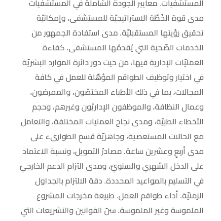
المستشفيات. معايير الجودة الشاملة في المستشفيات
مدى قوة الخُطّة الاستراتيجيّة للمستشفى، وإمكانيّة
تحقيق رؤيتها المستقبليّة. مدى استفادة الجمهور من
الخدمات الصّحية التي يُقدمُها المستشفى. كفاءة
العمليّات الإدارية فيها، من حيث دور دائرة الموارد البشريّة
في اختيار وتوظيف الطواقم المؤهّلة للعمل في كافة
المجالات، بما في ذلك الأطباء المختصّون، والممرضون،
وعمال النظافة، والموظفون الإداريّون وغيرهم، وحجم
الأخطاء الطبيّة، ومدى نجاح العمليات المختلفة، والتعامل
مع الحالات المستعصية، وجاهزيّة قسمِ الطوارىء على
مدى أربعٍ وعشرين ساعة. مصادرُ التمويل، ونسبة الاعتماد
على الدخل الشهري والسنويّ، ومدى التزام الدعم الخارجيّ
في التسليم بالمواعيد المحددة. دقة الالتزام بالجداول
الزمنيّة. أداء طواقم العمل. طبيعة مخرجات المشروع
الملموسة وغير الملموسة. سنّ القوانين والتشريعات التي