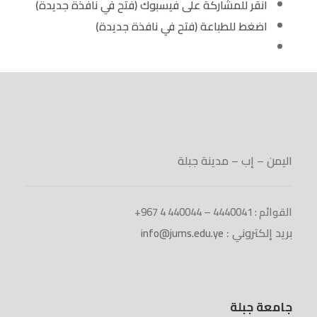
انقر للمشاركة على فيسبوك (فتح في نافذة جديدة)
اضغط للطباعة (فتح في نافذة جديدة)
اليمن – إب – مدينة جبلة
القوائم : 4440041 – 440044 4 967+
بريد إلكتروني :
info@jums.edu.ye
جامعة جبلة