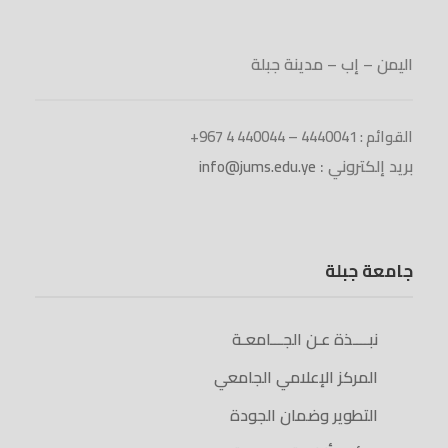
اليمن – إب – مدينة جبلة
القوائم : 4440041 – 440044 4 967+
بريد إلكتروني :
info@jums.edu.ye
جامعة جبلة
نبــــذة عـن الجـــامعـة
المركز الإعلامي الجامعي
التطوير وضمان الجودة