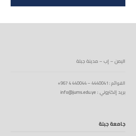
اليمن – إب – مدينة جبلة
القوائم : 4440041 – 440044 4 967+
بريد إلكتروني :
info@jums.edu.ye
جامعة جبلة